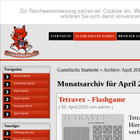
Zur Reichweitemessung setzen wir Cookies ein. We
erklären Sie sich damit einversta
STARTSEITE
FLASH ONLINE GAMES
BROWSER G
Gamefuchs Startseite
» Archive: April 20
Navigation
Action Spiele
Monatsarchiv für April 
Adventure Spiele
Denk Spiele
Tetravex - Flashgame
Shoot Spiele
Sonstige Spiele
( 20. April 2010 von admin )
Sport Spiele
Tetr
Hie
Sonstiges
verf
Werbung bei uns
Unsere Banner