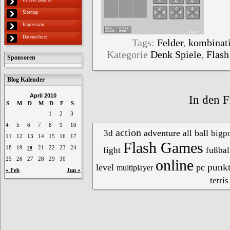
Sitemap
Impressum
Datenschutz
Tags:
Felder
,
kombinat
Kategorie
Denk Spiele
,
Flas
Sponsoren
Blog Kalender
April 2010
In den F
S
M
D
M
D
F
S
1
2
3
4
5
6
7
8
9
10
action
adventure
ball
3d
all
bigpo
11
12
13
14
15
16
17
Flash Games
18
19
21
22
23
24
20
fight
fußbal
25
26
27
28
29
30
online
punk
level
pc
multiplayer
« Feb
Jun »
tetris