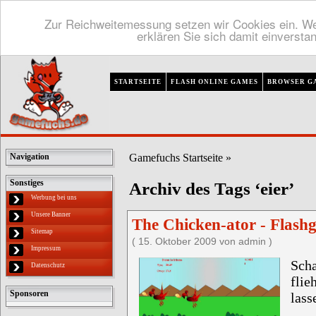
Zur Reichweitemessung setzen wir Cookies ein. We
erklären Sie sich damit einversta
STARTSEITE
FLASH ONLINE GAMES
BROWSER G
Gamefuchs Startseite
»
Navigation
Sonstiges
Archiv des Tags ‘eier’
Werbung bei uns
Unsere Banner
The Chicken-ator - Flash
Sitemap
( 15. Oktober 2009 von admin )
Impressum
Scha
Datenschutz
fli
Sponsoren
lass