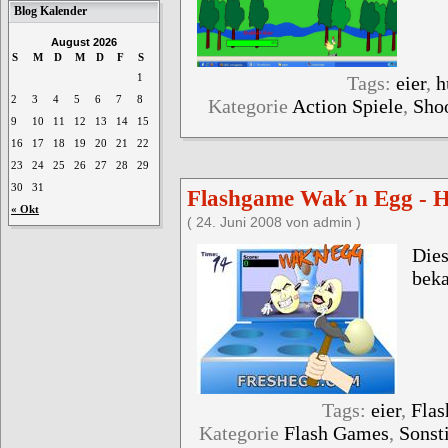
Blog Kalender
August 2026
S
M
D
M
D
F
S
Tags:
eier
,
h
1
2
3
4
5
6
7
8
Kategorie
Action Spiele
,
Shoo
9
10
11
12
13
14
15
16
17
18
19
20
21
22
23
24
25
26
27
28
29
30
31
Flashgame Wak´n Egg - 
« Okt
( 24. Juni 2008 von admin )
Die
beka
Tags:
eier
,
Fla
Kategorie
Flash Games
,
Sonst