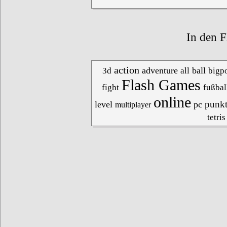
In den F
action
adventure
ball
3d
all
bigpo
Flash Games
fight
fußbal
online
punk
level
pc
multiplayer
tetris