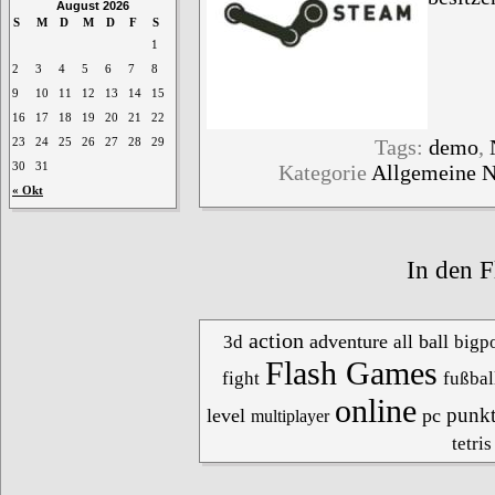
August 2026
S
M
D
M
D
F
S
1
2
3
4
5
6
7
8
9
10
11
12
13
14
15
16
17
18
19
20
21
22
Tags:
demo
,
23
24
25
26
27
28
29
Kategorie
Allgemeine 
30
31
« Okt
In den F
action
adventure
ball
3d
all
bigpo
Flash Games
fight
fußbal
online
punk
level
pc
multiplayer
tetris