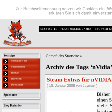
Zur Reichweitemessung setzen wir Cookies ein. We
erklären Sie sich damit einversta
STARTSEITE
FLASH ONLINE GAMES
BROWSER G
Gamefuchs Startseite
»
Sonstiges
Werbung bei uns
Archiv des Tags ‘nVidia
Unsere Banner
Sitemap
Steam Extras für nVIDIA
Impressum
Datenschutz
( 10. Januar 2008 von Jayman )
Bisher
Sponsoren
einen S
viele 
Blog Kalender
besitze