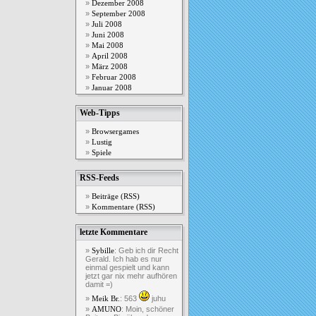
Dezember 2008
September 2008
Juli 2008
Juni 2008
Mai 2008
April 2008
März 2008
Februar 2008
Januar 2008
Web-Tipps
Browsergames
Lustig
Spiele
RSS-Feeds
Beiträge (RSS)
Kommentare (RSS)
letzte Kommentare
: Geb ich dir Recht
Sybille
Gerald. Ich hab es nur
einmal gespielt und kann
jetzt gar nix mehr aufhören
damit =)
: 563
juhu
Meik Br.
: Moin, schöner
AMUNO