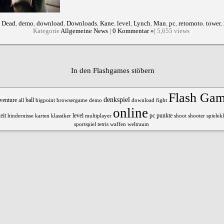
:
Dead
,
demo
,
download
,
Downloads
,
Kane
,
level
,
Lynch
,
Man
,
pc
,
retomoto
,
tower
,
Kategorie
Allgemeine News
|
0 Kommentar »
|
5,655 views
In den Flashgames stöbern
Flash Ga
denkspiel
venture
all
ball
bigpoint
browsergame
demo
download
fight
online
punkte
eit
hindernisse
karten
klassiker
level
pc
shoot
shooter
spielekl
multiplayer
sportspiel
tetris
waffen
weltraum