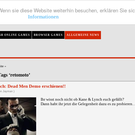
enn sie diese Website weiterhin besuchen, erklären Sie si
Informationen
SH ONLINE GAMES
BROWSER GAMES
ALLGEMEINE NEWS
ite
»
Tags ‘retomoto’
ch: Dead Men Demo erschienen!!
on Jayman )
Ihr wisst noch nicht ob Kane & Lynch euch gefällt?
Dann habt ihr jetzt die Gelegenheit dazu es zu probieren