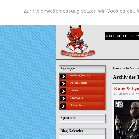
Zur Reichweitemessung setzen wir Cookies ein. W
STARTSEITE
FLA
Gamefuchs Startse
Sonstiges
Werbung bei uns
Archiv des 
Unsere Banner
Kane & Lyn
Sitemap
( 7. Januar 2008 v
Impressum
Datenschutz
Sponsoren
Blog Kalender