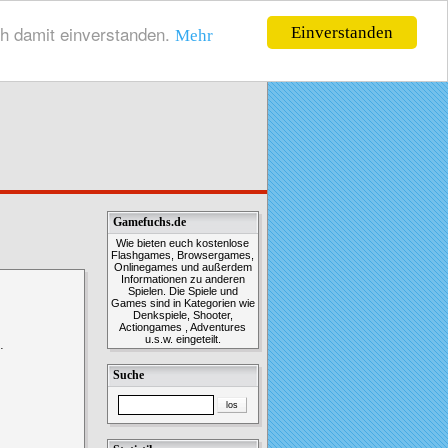
ch damit einverstanden.
Einverstanden
Mehr
Gamefuchs.de
Wie bieten euch kostenlose
Flashgames, Browsergames,
Onlinegames und außerdem
Informationen zu anderen
Spielen. Die Spiele und
Games sind in Kategorien wie
Denkspiele, Shooter,
Actiongames , Adventures
u.s.w. eingeteilt.
…
Suche