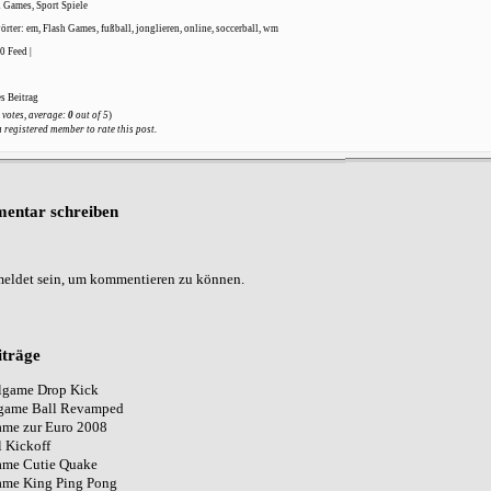
h Games
,
Sport Spiele
örter:
em
,
Flash Games
,
fußball
,
jonglieren
,
online
,
soccerball
,
wm
.0
Feed |
s Beitrag
votes, average:
0
out of 5
)
a registered member to rate this post.
entar schreiben
eldet
sein, um kommentieren zu können.
iträge
lgame Drop Kick
game Ball Revamped
ame zur Euro 2008
 Kickoff
ame Cutie Quake
ame King Ping Pong