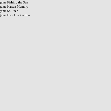
game Fishing the Sea
game Karten Memory
game Solitaer
ame Bier Truck retten