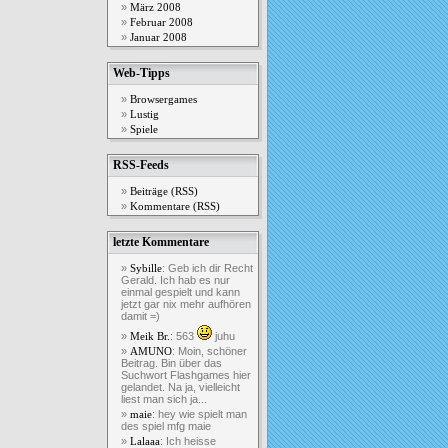
März 2008
Februar 2008
Januar 2008
Web-Tipps
Browsergames
Lustig
Spiele
RSS-Feeds
Beiträge (RSS)
Kommentare (RSS)
letzte Kommentare
: Geb ich dir Recht
Sybille
Gerald. Ich hab es nur
einmal gespielt und kann
jetzt gar nix mehr aufhören
damit =)
: 563
juhu
Meik Br.
: Moin, schöner
AMUNO
Beitrag. Bin über das
Suchwort Flashgames hier
gelandet. Na ja, vielleicht
liest man sich ja...
: hey wie spielt man
maie
des spiel mfg maie
: Ich heisse
Lalaaa