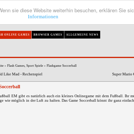
enn sie diese Website weiterhin besuchen, erklären Sie si
Informationen
SH ONLINE GAMES
BROWSER GAMES
ALLGEMEINE NEWS
ite
»
Flash Games
,
Sport Spiele
»
Flashgame Soccerball
d Like Mad - Rechenspiel
Super Mario 
Soccerball
ußball EM gibt es natürlich auch ein kleines Onlinegame mit dem Fußball. Ihr m
ge wie möglich in der Luft zu halten. Das Game Soccerball könnt ihr ganz einfac