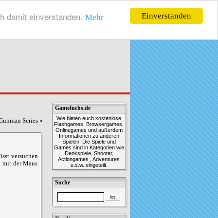
ch damit einverstanden.
Einverstanden
Mehr
Gamefuchs.de
Wie bieten euch kostenlose
Gunman Series
»
Flashgames, Browsergames,
Onlinegames und außerdem
Informationen zu anderen
Spielen. Die Spiele und
Games sind in Kategorien wie
Denkspiele, Shooter,
üsst versuchen
Actiongames , Adventures
h mit der Maus
u.s.w. eingeteilt.
Suche