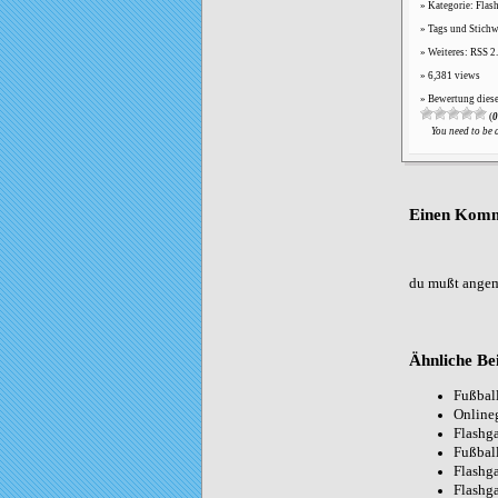
Kategorie:
Flas
Tags und Stichw
Weiteres:
RSS 2
6,381 views
Bewertung diese
(
0
You need to be 
Einen Komm
du mußt
angem
Ähnliche Be
Fußbal
Online
Flashg
Fußball
Flashg
Flashg