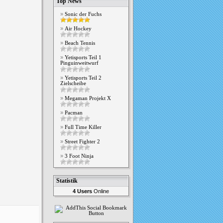
Top News
Sonic der Fuchs
Air Hockey
Beach Tennis
Yetisports Teil 1
Pinguinweitwurf
Yetisports Teil 2
Zielscheibe
Megaman Projekt X
Pacman
Full Time Killer
Street Fighter 2
3 Foot Ninja
Statistik
4 Users
Online