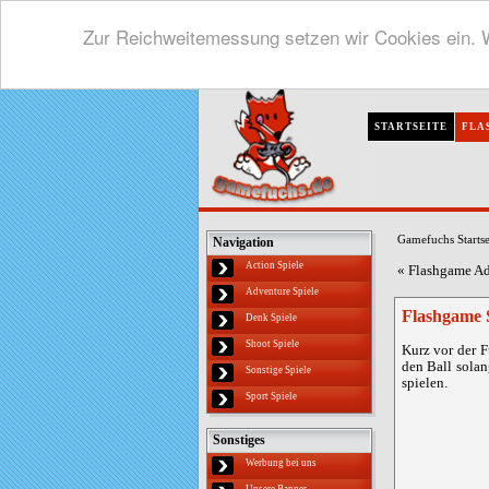
Zur Reichweitemessung setzen wir Cookies ein. W
STARTSEITE
FLA
Gamefuchs Startse
Navigation
Action Spiele
«
Flashgame Ad
Adventure Spiele
Flashgame 
Denk Spiele
Shoot Spiele
Kurz vor der F
den Ball solan
Sonstige Spiele
spielen.
Sport Spiele
Sonstiges
Werbung bei uns
Unsere Banner