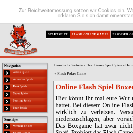
Zur Reichweitemessung setzen wir Cookies ein. We
erklären Sie sich damit einversta
STARTSEITE
FLASH ONLINE GAMES
BROWSER G
Gamefuchs Startseite
»
Flash Games
,
Sport Spiele
»
Onlin
Navigation
Action Spiele
«
Flash Poker Game
Adventure Spiele
Online Flash Spiel Boxe
Denk Spiele
Shoot Spiele
Hier könnt Ihr mal eure Wut 
Sonstige Spiele
hattet. Bei diesem Online Fla
Sport Spiele
wirklich zu verletzen. Ver
niederzuschlagen, aber vors
Sonstiges
Das Boxgame hat zwar nicht 
Werbung bei uns
Spaß. Probiert das Flash Gam
Unsere Banner