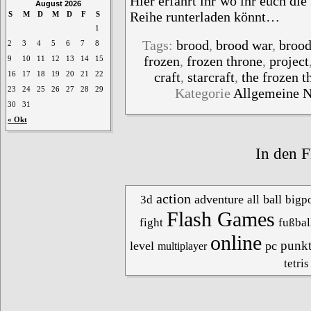
Hier erfahrt ihr wo ihr euch di
August 2026
Reihe runterladen könnt…
S
M
D
M
D
F
S
1
Tags:
brood
,
brood war
,
broo
2
3
4
5
6
7
8
frozen
,
frozen throne
,
project
9
10
11
12
13
14
15
craft
,
starcraft
,
the frozen t
16
17
18
19
20
21
22
Kategorie
Allgemeine 
23
24
25
26
27
28
29
30
31
« Okt
In den F
action
adventure
ball
3d
all
bigpo
Flash Games
fight
fußbal
online
punk
level
pc
multiplayer
tetris