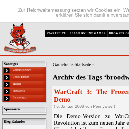
Zur Reichweitemessung setzen wir Cookies ein. We
erklären Sie sich damit einversta
STARTSEITE
FLASH ONLINE GAMES
BROWSER G
Gamefuchs Startseite
»
Sonstiges
Werbung bei uns
Archiv des Tags ‘brood
Unsere Banner
Sitemap
WarCraft 3: The Frozen
Impressum
Demo
Datenschutz
( 6. Januar 2008 von Pennywise )
Sponsoren
Die Demo-Version zu WarCr
Revolution ist zum neuen Jahr e
Blog Kalender