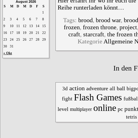
Hier erfahrt ihr wo ihr euch di
August 2026
Reihe runterladen könnt…
S
M
D
M
D
F
S
1
Tags:
brood
,
brood war
,
broo
2
3
4
5
6
7
8
frozen
,
frozen throne
,
project
9
10
11
12
13
14
15
craft
,
starcraft
,
the frozen t
16
17
18
19
20
21
22
Kategorie
Allgemeine 
23
24
25
26
27
28
29
30
31
« Okt
In den F
action
adventure
ball
3d
all
bigpo
Flash Games
fight
fußbal
online
punk
level
pc
multiplayer
tetris