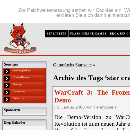
Zur Reichweitemessung setzen wir Cookies ein. We
erklären Sie sich damit einversta
STARTSEITE
FLASH ONLINE GAMES
BROWSER G
Gamefuchs Startseite
»
Sonstiges
Werbung bei uns
Archiv des Tags ‘star cra
Unsere Banner
Sitemap
WarCraft 3: The Frozen
Impressum
Demo
Datenschutz
( 6. Januar 2008 von Pennywise )
Sponsoren
Die Demo-Version zu WarCr
Revolution ist zum neuen Jahr e
Blog Kalender