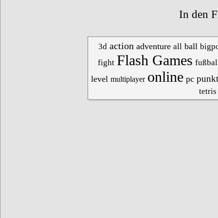
In den F
action
adventure
ball
3d
all
bigpo
Flash Games
fight
fußbal
online
punk
level
pc
multiplayer
tetris