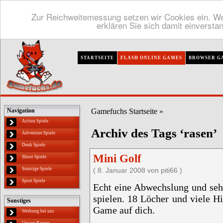
Zur Reichweitemessung setzen wir Cookies ein. We
erklären Sie sich damit einversta
STARTSEITE
FLASH ONLINE GAMES
BROWSER G
Gamefuchs Startseite
»
Navigation
Action Spiele
Archiv des Tags ‘rasen’
Adventure Spiele
Denk Spiele
Mini Golf
Shoot Spiele
Sonstige Spiele
( 8. Januar 2008 von piti66 )
Sport Spiele
Echt eine Abwechslung und sehr
spielen. 18 Löcher und viele H
Sonstiges
Game auf dich.
Werbung bei uns
Unsere Banner