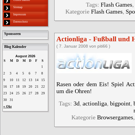
Tags:
Flash Games
Sitemap
Kategorie
Flash Games
,
Spo
Impressum
Datenschutz
Sponsoren
Actionliga - Fußball und
( 7. Januar 2008 von piti66 )
Blog Kalender
August 2026
S
M
D
M
D
F
S
1
2
3
4
5
6
7
8
9
10
11
12
13
14
15
Rasen oder dem Eis! Spiel Ac
16
17
18
19
20
21
22
um die Ohren!
23
24
25
26
27
28
29
30
31
Tags:
3d
,
actionliga
,
bigpoint
,
« Okt
Kategorie
Browsergames