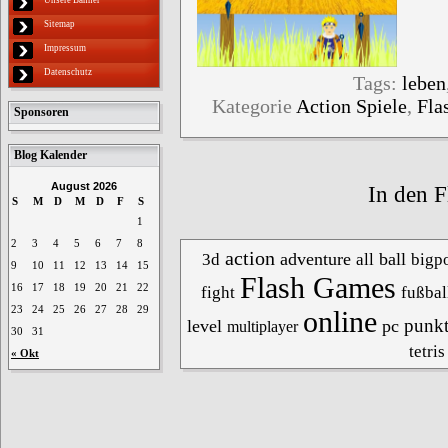
Sitemap
Impressum
Datenschutz
Tags:
leben
Kategorie
Action Spiele
,
Fla
Sponsoren
Blog Kalender
August 2026
In den F
S
M
D
M
D
F
S
1
2
3
4
5
6
7
8
action
adventure
ball
3d
all
bigpo
9
10
11
12
13
14
15
Flash Games
16
17
18
19
20
21
22
fight
fußbal
23
24
25
26
27
28
29
online
punk
level
pc
multiplayer
30
31
tetris
« Okt