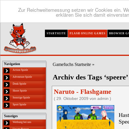
Zur Reichweitemessung setzen wir Cookies ein. We
erklären Sie sich damit einversta
STARTSEITE
FLASH ONLINE GAMES
BROWSER G
Gamefuchs Startseite
»
Navigation
Action Spiele
Archiv des Tags ‘speere’
Adventure Spiele
Denk Spiele
Naruto - Flashgame
Shoot Spiele
Sonstige Spiele
( 29. Oktober 2009 von admin )
Sport Spiele
Has
Sonstiges
Spee
Werbung bei uns
Unsere Banner