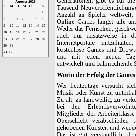
Generationen, gibt es für di
August 2026
Tausend Neuveröffentlichung
S
M
D
M
D
F
S
1
Anzahl an Spieler weltweit,
2
3
4
5
6
7
8
Online Games längst alle an
9
10
11
12
13
14
15
Weder das Fernsehen, geschwe
16
17
18
19
20
21
22
auch nur ansatzweise in 
23
24
25
26
27
28
29
Internetportale mitzuhalte
30
31
kostenlose Games und Browse
« Okt
und mit jedem neuen Tag 
entwickelt und bahnrechende Sp
Worin der Erfolg der Games 
Wer heutzutage versucht sic
Musik oder Kunst zu unterhalt
Zu alt, zu langweilig, zu ve
bei den Erlebnisverwöhnt
Mitglieder der Arbeiterklass
Oberschicht verabschiede
gehobenen Künsten und wende
Das ist gut verständlich, d