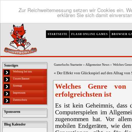
Zur Reichweitemessung setzen wir Cookies ein. We
erklären Sie sich damit einversta
STARTSEITE
FLASH ONLINE GAMES
BROWSER G
Gamefuchs Startseite
»
Allgemeine News
»
Welches Genre
Sonstiges
Werbung bei uns
«
Der Effekt von Glücksspiel auf den Alltag von 
Unsere Banner
Welches Genre von 
Sitemap
erfolgreichsten ist
Impressum
Datenschutz
Es ist kein Geheimnis, dass
Computerspielen im Allgemei
Sponsoren
zugenommen hat. Vor allem 
Blog Kalender
mobilen Endgeräten, wie den