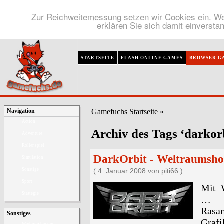
Zur Reichweitemessung setzen wir Cookies ein. We
erklären Sie sich damit einversta
STARTSEITE
FLASH ONLINE GAMES
BROWSER G
Gamefuchs Startseite
»
Navigation
Action
Archiv des Tags ‘darkor
Adventure
Rollenspiel
DarkOrbit - Weltraumsho
Simulation
Sonstige
( 4. Januar 2008 von piti66 )
Sport
Mit 
Strategie
…
Rasan
Sonstiges
Grafi
Werbung bei uns