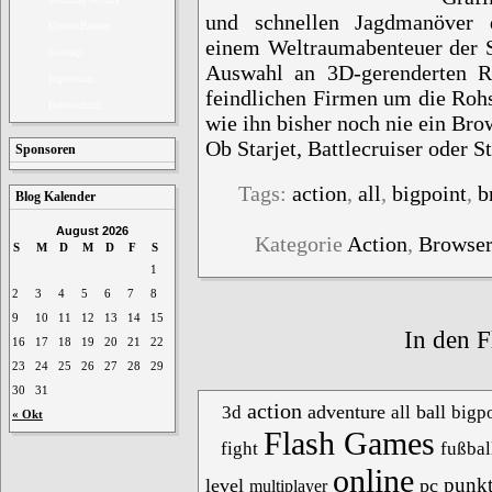
und schnellen Jagdmanöver d
Unsere Banner
einem Weltraumabenteuer der Su
Sitemap
Auswahl an 3D-gerenderten R
Impressum
feindlichen Firmen um die Rohs
Datenschutz
wie ihn bisher noch nie ein Br
Ob Starjet, Battlecruiser oder S
Sponsoren
Tags:
action
,
all
,
bigpoint
,
b
Blog Kalender
August 2026
Kategorie
Action
,
Browse
S
M
D
M
D
F
S
1
2
3
4
5
6
7
8
9
10
11
12
13
14
15
In den F
16
17
18
19
20
21
22
23
24
25
26
27
28
29
30
31
action
adventure
ball
3d
all
bigpo
« Okt
Flash Games
fight
fußbal
online
punk
level
pc
multiplayer