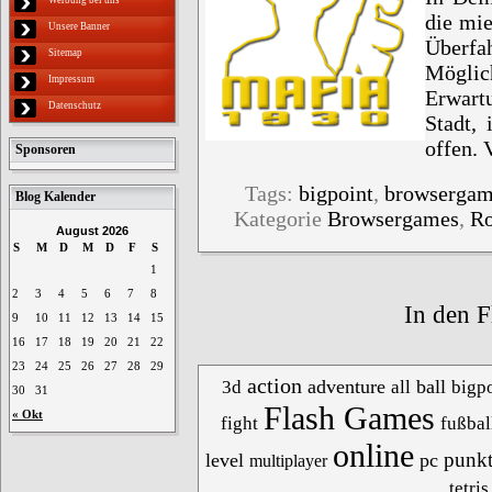
die mie
Unsere Banner
Überf
Sitemap
Mögli
Impressum
Erwart
Datenschutz
Stadt, 
offen.
Sponsoren
Tags:
bigpoint
,
browserga
Blog Kalender
Kategorie
Browsergames
,
Ro
August 2026
S
M
D
M
D
F
S
1
2
3
4
5
6
7
8
In den F
9
10
11
12
13
14
15
16
17
18
19
20
21
22
23
24
25
26
27
28
29
action
adventure
ball
3d
all
bigpo
30
31
Flash Games
« Okt
fight
fußbal
online
punk
level
pc
multiplayer
tetris