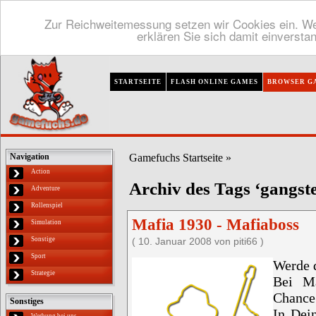
Zur Reichweitemessung setzen wir Cookies ein. We
erklären Sie sich damit einversta
STARTSEITE
FLASH ONLINE GAMES
BROWSER G
Gamefuchs Startseite
»
Navigation
Action
Archiv des Tags ‘gangste
Adventure
Rollenspiel
Mafia 1930 - Mafiaboss
Simulation
Sonstige
( 10. Januar 2008 von piti66 )
Sport
Werde d
Strategie
Bei Ma
Chance 
Sonstiges
In Dei
Werbung bei uns