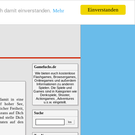
ch damit einverstanden.
Einverstanden
Mehr
Gamefuchs.de
Wie bieten euch kostenlose
Flashgames, Browsergames,
Onlinegames und außerdem
Informationen zu anderen
Spielen. Die Spiele und
Games sind in Kategorien wie
Denkspiele, Shooter,
Actiongames , Adventures
damit in eine
u.s.w. eingeteilt.
uf hoher See,
cher Freiheit,
zeans auf Dich
Suche
nd stelle Dich
raten auf den