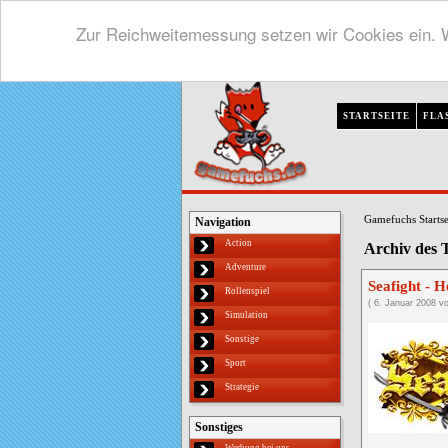
Zur Reichweitemessung setzen wir Cookies ein. W
STARTSEITE
FLA
Gamefuchs Startse
Navigation
Action
Archiv des T
Adventure
Seafight - 
Rollenspiel
( 6. Januar 2008 vo
Simulation
Sonstige
Sport
Strategie
Sonstiges
Werbung bei uns