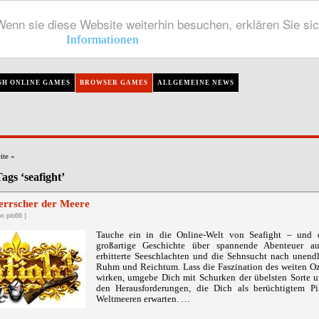
enn sie diese Website weiterhin besuchen, erklären Sie si
Informationen
SH ONLINE GAMES
BROWSER GAMES
ALLGEMEINE NEWS
ite
»
ags ‘seafight’
Herrscher der Meere
n piti66 )
Tauche ein in die Online-Welt von Seafight – und 
großartige Geschichte über spannende Abenteuer a
erbitterte Seeschlachten und die Sehnsucht nach unendli
Ruhm und Reichtum. Lass die Faszination des weiten O
wirken, umgebe Dich mit Schurken der übelsten Sorte u
den Herausforderungen, die Dich als berüchtigtem Pi
Weltmeeren erwarten. …