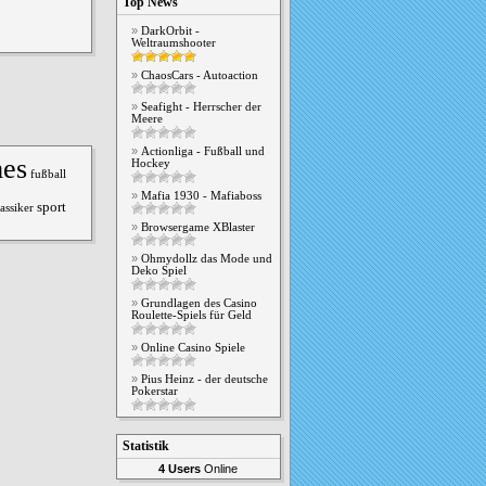
Top News
DarkOrbit -
Weltraumshooter
ChaosCars - Autoaction
Seafight - Herrscher der
Meere
Actionliga - Fußball und
mes
Hockey
fußball
Mafia 1930 - Mafiaboss
sport
assiker
Browsergame XBlaster
Ohmydollz das Mode und
Deko Spiel
Grundlagen des Casino
Roulette-Spiels für Geld
Online Casino Spiele
Pius Heinz - der deutsche
Pokerstar
Statistik
4 Users
Online