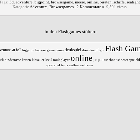
Tags:
3d
,
adventure
,
bigpoint
,
browsergame
,
meere
,
online
,
piraten
,
schiffe
,
seafight
Kategorie
Adventure
,
Browsergames
|
2 Kommentare »
|
9,501 views
In den Flashgames stöbern
Flash Ga
denkspiel
venture
all
ball
bigpoint
browsergame
demo
download
fight
online
punkte
eit
hindernisse
karten
klassiker
level
pc
shoot
shooter
spielekl
multiplayer
sportspiel
tetris
waffen
weltraum