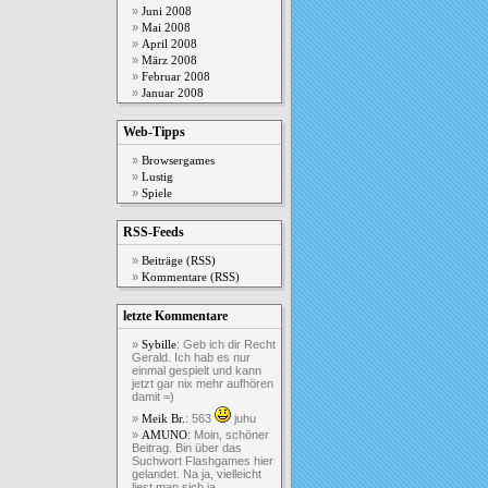
Juni 2008
Mai 2008
April 2008
März 2008
Februar 2008
Januar 2008
Web-Tipps
Browsergames
Lustig
Spiele
RSS-Feeds
Beiträge (RSS)
Kommentare (RSS)
letzte Kommentare
: Geb ich dir Recht
Sybille
Gerald. Ich hab es nur
einmal gespielt und kann
jetzt gar nix mehr aufhören
damit =)
: 563
juhu
Meik Br.
: Moin, schöner
AMUNO
Beitrag. Bin über das
Suchwort Flashgames hier
gelandet. Na ja, vielleicht
liest man sich ja...